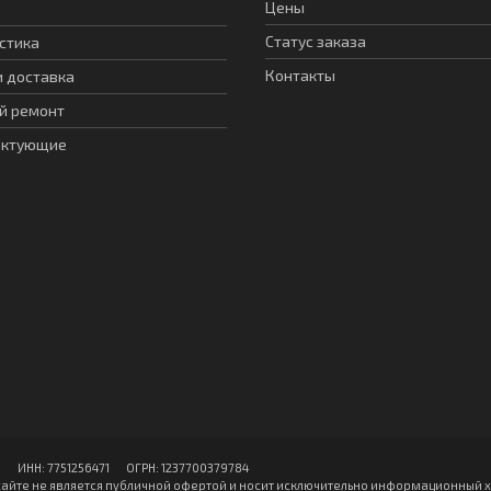
Цены
Статус заказа
стика
Контакты
и доставка
й ремонт
ектующие
ИНН: 7751256471 ОГPН: 1237700379784
айте не является публичной офертой и носит исключительно информационный х