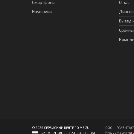
Смартфоны
О нас
Наушники
Диагно
Выезд 
Срочны
Компл
© 2026 СЕРВИСНЫЙ ЦЕНТР ПО MEIZU
ООО "CАВИТAC" 
Информация на с
SPB.MEIZU-RUSSIA-SUPPORT.COM