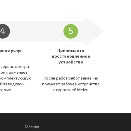
4
5
ение услуг
Принимаете
восстановленное
устройство
 сервис центра
онт: заменяет
 комплектующую
После работ работ заказчик
й заводской
получает рабочее устройство
талью
c гарантией Meizu
Москва