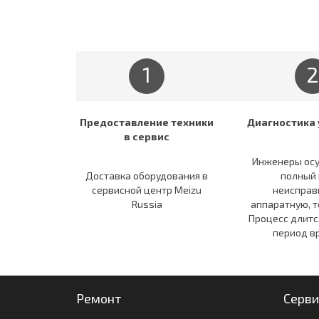
1
2
Предоставление техники
Диагностика 
в сервис
Инженеры ос
Доставка оборудования в
полный 
сервисной центр Meizu
неисправ
Russia
аппаратную, т
Процесс длитс
период в
Ремонт
Серви