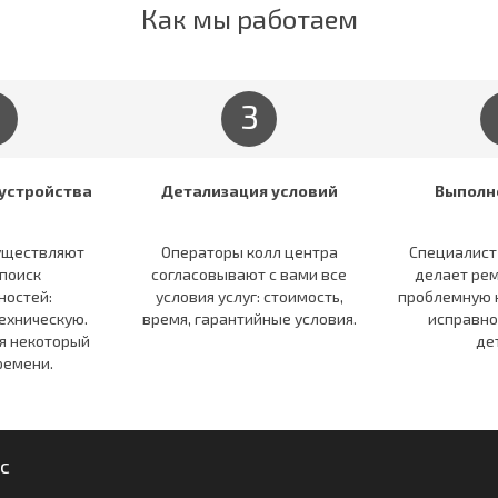
Как мы работаем
3
устройства
Детализация условий
Выполн
уществляют
Операторы колл центра
Специалист
поиск
согласовывают c вами все
делает рем
ностей:
условия услуг: стоимость,
проблемную
ехническую.
время, гарантийные условия.
исправно
я некоторый
де
ремени.
с