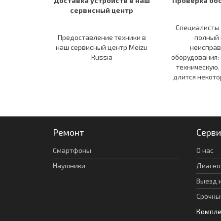
Доставка устройств в наш
Проверка об
сервисный центр
Специалисты
Предоставление техники в
полный 
наш сервисный центр Meizu
неисправ
Russia
оборудования:
техническую.
длится некото
Ремонт
Серви
Смартфоны
О нас
Наушники
Диагно
Выезд 
Срочны
Компл