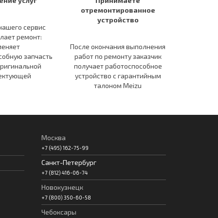
ение услуг
Принимаете
отремонтированное
устройство
нашего сервис
лает ремонт:
меняет
После окончания выполнения
собную запчасть
работ по ремонту заказчик
оригинальной
получает работоспособное
ектующей
устройство c гарантийным
талоном Meizu
Москва
+7 (495) 162-75-99
Санкт-Петербург
+7 (812) 416-06-74
Новокузнецк
+7 (800) 350-60-58
Чебоксары