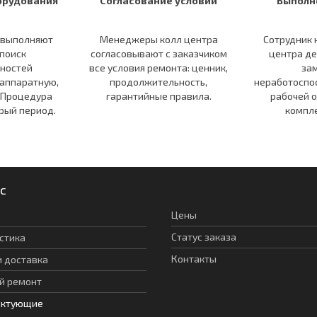
орудования
Согласование условий
Выполн
 выполняют
Менеджеры колл центра
Сотрудник 
поиск
согласовывают c заказчиком
центра де
ностей
все условия ремонта: ценник,
за
 аппаратную,
продолжительность,
неработоспо
 Процедура
гарантийные правила.
рабочей 
рый период.
компл
с
Цены
Статус заказа
стика
Контакты
и доставка
й ремонт
ектующие